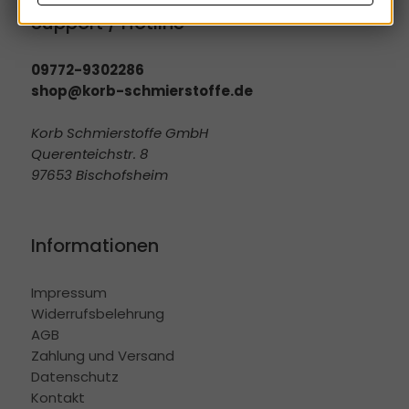
Support / Hotline
09772-9302286
shop@korb-schmierstoffe.de
Korb Schmierstoffe GmbH
Querenteichstr. 8
97653 Bischofsheim
Informationen
Impressum
Widerrufsbelehrung
AGB
Zahlung und Versand
Datenschutz
Kontakt