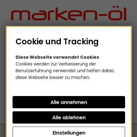
Willkommen.
Verwenden
Sie
ALT
+
B
0
0
Cookie und Tracking
für
das
VERSAND
DHL
5 LITER KETTLITZ MEDIALUB 2000
Diese Webseite verwendet Cookies
Barrierefreiheitsmenü
BIO SÄGEKETTENHAFTÖL
Cookies werden zur Verbesserung der
und
Benutzerführung verwendet und helfen dabei,
ALT
diese Webseite besser zu machen.
Das von Ihnen gesuchte Produkt ist leider
+
nicht mehr vorhanden
I,
um
direkt
zum
Inhalt
zu
springen.
Einstellungen