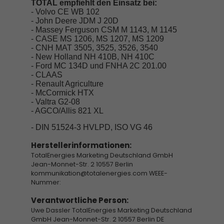
TOTAL empfiehlt den Einsatz bei:
- Volvo CE WB 102
- John Deere JDM J 20D
- Massey Ferguson CSM M 1143, M 1145
- CASE MS 1206, MS 1207, MS 1209
- CNH MAT 3505, 3525, 3526, 3540
- New Holland NH 410B, NH 410C
- Ford MC 134D und FNHA 2C 201.00
- CLAAS
- Renault Agriculture
- McCormick HTX
- Valtra G2-08
- AGCO/Allis 821 XL
- DIN 51524-3 HVLPD, ISO VG 46
Herstellerinformationen:
TotalEnergies Marketing Deutschland GmbH
Jean-Monnet-Str. 2 10557 Berlin
kommunikation@totalenergies.com WEEE-
Nummer:
Verantwortliche Person:
Uwe Dassler TotalEnergies Marketing Deutschland
GmbH Jean-Monnet-Str. 2 10557 Berlin DE