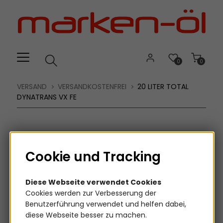
Willkommen.
Verwenden
Sie
ALT
+
B
0
0
für
das
VERSAND
VERSANDKOSTENFREI
20 LITER TOTAL
Barrierefreiheitsmenü
DYNATRANS VX FE
und
ALT
+
I,
Cookie und Tracking
um
direkt
zum
Diese Webseite verwendet Cookies
Inhalt
Cookies werden zur Verbesserung der
zu
Benutzerführung verwendet und helfen dabei,
springen.
diese Webseite besser zu machen.