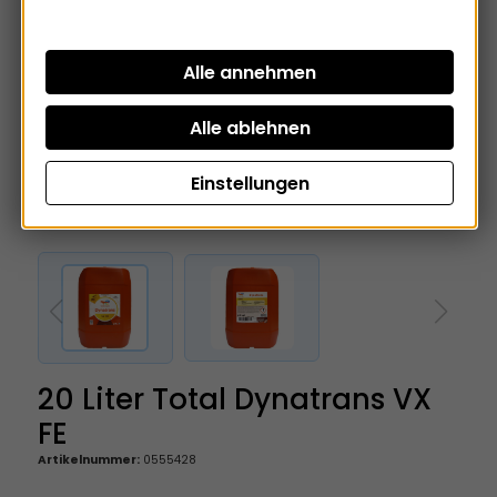
Einstellungen
20 Liter Total Dynatrans VX
FE
Artikelnummer:
0555428