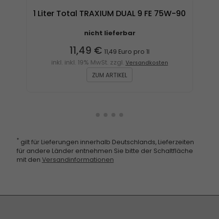
1 L
1 Liter Total TRAXIUM DUAL 9 FE 75W-90
nicht lieferbar
11,49 €
11,49 Euro pro 1l
inkl. inkl. 19% MwSt. zzgl.
Versandkosten
ZUM ARTIKEL
*
gilt für Lieferungen innerhalb Deutschlands, Lieferzeiten
für andere Länder entnehmen Sie bitte der Schaltfläche
mit den
Versandinformationen