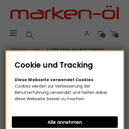
Willkommen.
Verwenden
Sie
ALT
+
B
0
0
für
das
VERSAND
DHL
1 LITER KASO ALU BLITZ SPEZIAL
Barrierefreiheitsmenü
FELGENREINIGER
und
Cookie und Tracking
ALT
+
Diese Webseite verwendet Cookies
I,
Cookies werden zur Verbesserung der
um
Benutzerführung verwendet und helfen dabei,
direkt
diese Webseite besser zu machen.
zum
Inhalt
zu
springen.