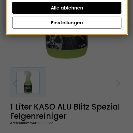
Einstellungen
1 Liter KASO ALU Blitz Spezial
Felgenreiniger
Artikelnummer:
0556022