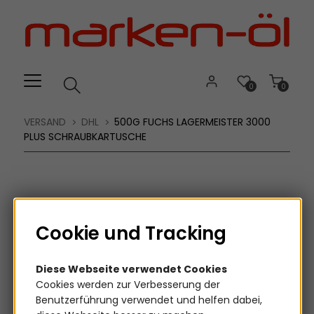
Willkommen.
Verwenden
Sie
ALT
+
B
0
0
für
das
VERSAND
DHL
500G FUCHS LAGERMEISTER 3000
Barrierefreiheitsmenü
PLUS SCHRAUBKARTUSCHE
und
ALT
+
I,
um
Cookie und Tracking
direkt
zum
Inhalt
Diese Webseite verwendet Cookies
zu
Cookies werden zur Verbesserung der
springen.
Benutzerführung verwendet und helfen dabei,