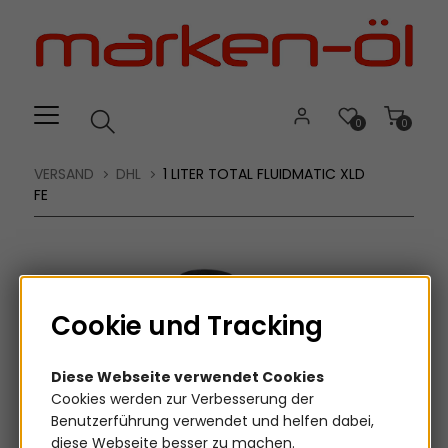
Willkommen.
Verwenden
Sie
ALT
+
B
0
0
für
das
VERSAND
DHL
1 LITER TOTAL FLUIDMATIC XLD
Barrierefreiheitsmenü
FE
und
ALT
+
I,
um
Cookie und Tracking
direkt
zum
Diese Webseite verwendet Cookies
Inhalt
Cookies werden zur Verbesserung der
zu
Benutzerführung verwendet und helfen dabei,
springen.
diese Webseite besser zu machen.