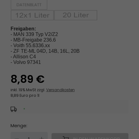
Freigaben:
- MAN 339 Typ V2/Z2
- MB-Freigabe 236.6
- Voith 55.6336.xx
- ZF TE-ML 04D, 14B, 16L, 20B
- Allison C4
- Volvo 97341
8,89 €
inkl. 19% MwSt zzgl.
Versandkosten
8,89 Euro pro 1l
*
Menge:
DOWN
UP