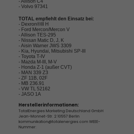
- Allison C4
- Volvo 97341
TOTAL empfiehlt den Einsatz bei:
- Dexron®III H
- Ford Mercon/Mercon V
- Allison TES-295
- Nissan Matic D, J, K
- Aisin Warner JWS 3309
- Kia, Hyundai, Mitsubishi SP-III
- Toyota T-IV
- Mazda M-III, M-V
- Honda Z-1 (außer CVT)
- MAN 339 Z3
- ZF 11B, 02F
- MB 236.91
- VW TL 52162
- JASO 1A
Herstellerinformationen:
TotalEnergies Marketing Deutschland GmbH
Jean-Monnet-Str. 2 10557 Berlin
kommunikation@totalenergies.com WEEE-
Nummer: